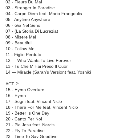
02 - Fleurs Du Mal
03 - Stranger In Paradise
04 - Carpe Diem feat. Mario Frangoulis
05 - Anytime Anywhere
06 - Gia Nel Seno
07 - (La Storia Di Lucrezia)
08 - Misere Mei
09 - Beautiful
10 - Follow Me
11 - Figlio Perduto
12 — Who Wants To Live Forever
13 - Tu Che M’Hai Preso Il Cuor
14 — Miracle (Sarah's Version) feat. Yoshiki
ACT 2:
15 - Hymn Overture
16 - Hymn
17 - Sogni feat. Vincent Niclo
18 - There For Me feat. Vincent Niclo
19 - Better Is One Day
20 - Canto Per Noi
21 - Pie Jesu feat. Narcis
22 - Fly To Paradise
23 - Time To Say Goodbye