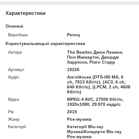
Характеристики
Основні
Виробник
Penny
Користувальницькі характеристики
Актори
The Beatles Джон Леннон,
Пол Маккартні, Джордж
Харрісон, Рінго Старр
Артикул
19226
Аудіо
Англійська (DTS-HD MA, 6
ch, 7813 Кбіт/с), (AC3, 6 ch,
640 Кбіт/с), (LPCM, 2 ch, 4608
Кбіт/с)
Відео
MPEG-4 AVC, 27500 Кбіт/с,
1920x1080, 29.970 кадр/с
Рік
2015
Жанр
Рок-музика
Категорії
Категорії Blu-ray
Музика\Концерти Blu-ray
Рок-музика