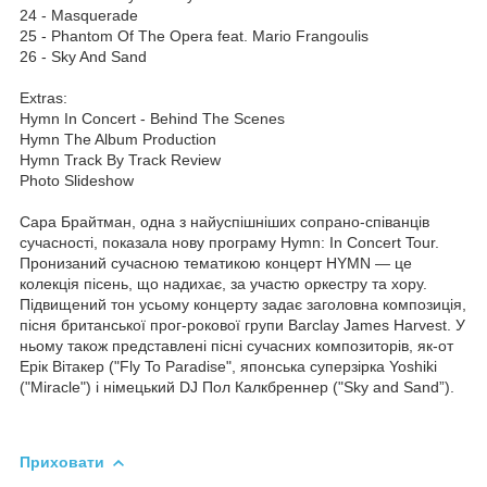
24 - Masquerade
25 - Phantom Of The Opera feat. Mario Frangoulis
26 - Sky And Sand
Extras:
Hymn In Concert - Behind The Scenes
Hymn The Album Production
Hymn Track By Track Review
Photo Slideshow
Сара Брайтман, одна з найуспішніших сопрано-співанців
сучасності, показала нову програму Hymn: In Concert Tour.
Пронизаний сучасною тематикою концерт HYMN — це
колекція пісень, що надихає, за участю оркестру та хору.
Підвищений тон усьому концерту задає заголовна композиція,
пісня британської прог-рокової групи Barclay James Harvest. У
ньому також представлені пісні сучасних композиторів, як-от
Ерік Вітакер ("Fly To Paradise", японська суперзірка Yoshiki
("Miracle") і німецький DJ Пол Калкбреннер ("Sky and Sand”).
Приховати