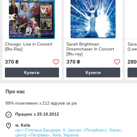
Chicago: Live in Concert
Sarah Brightman:
Sara
[Blu-Ray]
Dreamchaser In Concert
(Liv
[Blu-ray]
370
370
280
₴
₴
Купити
Купити
Про нас
88% позитивних з 212 відгуків за рік
Працює з 25.10.2012
м. Київ
пр-т Степана Бандери, 6. (метро «Почайна»), бізнес-
центр «Петрівка», Київ, Україна