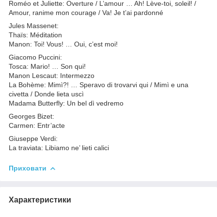
Roméo et Juliette: Overture / L’amour … Ah! Lève-toi, soleil! /
Amour, ranime mon courage / Va! Je t’ai pardonné
Jules Massenet:
Thaïs: Méditation
Manon: Toi! Vous! … Oui, c’est moi!
Giacomo Puccini:
Tosca: Mario! … Son qui!
Manon Lescaut: Intermezzo
La Bohème: Mimì?! … Speravo di trovarvi qui / Mimì e una
civetta / Donde lieta uscì
Madama Butterfly: Un bel dì vedremo
Georges Bizet:
Carmen: Entr’acte
Giuseppe Verdi:
La traviata: Libiamo ne’ lieti calici
Приховати
Характеристики