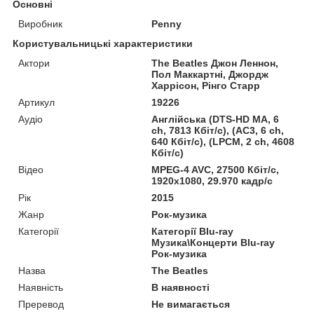
Основні
Виробник
Penny
Користувальницькі характеристики
Актори
The Beatles Джон Леннон,
Пол Маккартні, Джордж
Харрісон, Рінго Старр
Артикул
19226
Аудіо
Англійська (DTS-HD MA, 6
ch, 7813 Кбіт/с), (AC3, 6 ch,
640 Кбіт/с), (LPCM, 2 ch, 4608
Кбіт/с)
Відео
MPEG-4 AVC, 27500 Кбіт/с,
1920x1080, 29.970 кадр/с
Рік
2015
Жанр
Рок-музика
Категорії
Категорії Blu-ray
Музика\Концерти Blu-ray
Рок-музика
Назва
The Beatles
Наявність
В наявності
Преревод
Не вимагається