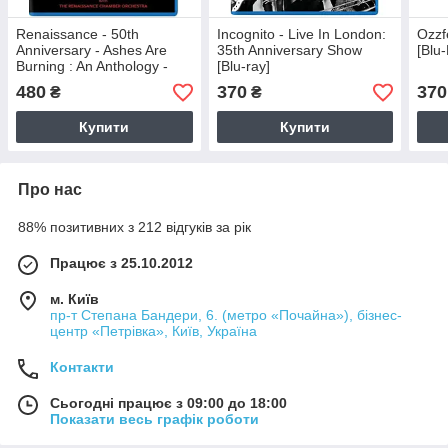
Renaissance - 50th
Incognito - Live In London:
Ozzf
Anniversary - Ashes Are
35th Anniversary Show
[Blu
Burning : An Anthology -
[Blu-ray]
Live In Concert [ Blu-ray ]
480
370
370
₴
₴
Купити
Купити
Про нас
88% позитивних з 212 відгуків за рік
Працює з 25.10.2012
м. Київ
пр-т Степана Бандери, 6. (метро «Почайна»), бізнес-
центр «Петрівка», Київ, Україна
Контакти
Сьогодні працює з 09:00 до 18:00
Показати весь графік роботи