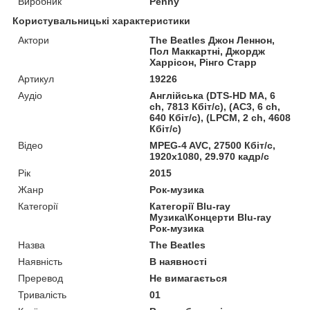
Виробник
Penny
Користувальницькі характеристики
Актори
The Beatles Джон Леннон,
Пол Маккартні, Джордж
Харрісон, Рінго Старр
Артикул
19226
Аудіо
Англійська (DTS-HD MA, 6
ch, 7813 Кбіт/с), (AC3, 6 ch,
640 Кбіт/с), (LPCM, 2 ch, 4608
Кбіт/с)
Відео
MPEG-4 AVC, 27500 Кбіт/с,
1920x1080, 29.970 кадр/с
Рік
2015
Жанр
Рок-музика
Категорії
Категорії Blu-ray
Музика\Концерти Blu-ray
Рок-музика
Назва
The Beatles
Наявність
В наявності
Преревод
Не вимагається
Тривалість
01