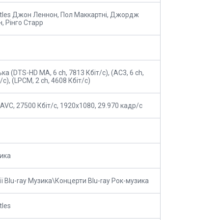
tles Джон Леннон, Пол Маккартні, Джордж
н, Рінго Старр
ка (DTS-HD MA, 6 ch, 7813 Кбіт/с), (AC3, 6 ch,
/с), (LPCM, 2 ch, 4608 Кбіт/с)
AVC, 27500 Кбіт/с, 1920x1080, 29.970 кадр/с
ика
ії Blu-ray Музика\Концерти Blu-ray Рок-музика
tles