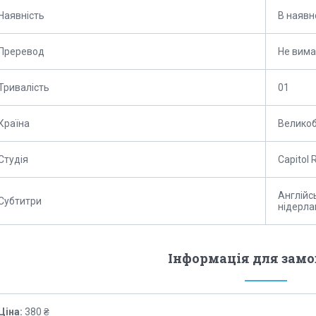
Наявність
В наявн
Преревод
Не вима
Тривалість
01
Країна
Великоб
Студія
Capitol 
Англійсь
Субтитри
нідерла
Інформація для зам
Ціна:
380 ₴