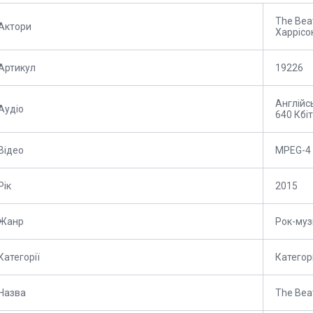
The Bea
Актори
Харрісо
Артикул
19226
Англійсь
Аудіо
640 Кбіт
Відео
MPEG-4 
Рік
2015
Жанр
Рок-муз
Категорії
Категор
Назва
The Bea