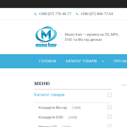
+380 (67) 776-46-77
+380 (67) 846-77-64
Music kiev — музика на CD, MP3,
DVD та Blu-ray дисках
ГОЛОВНА
КАТАЛОГ ТОВАРІВ
ПРО НА
Каталог товарів
Концерти Blu-ray
1808
Концерти DVD
2408
Музика CD