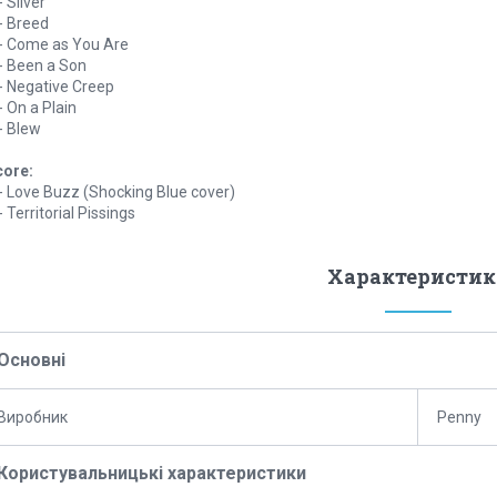
- Sliver
- Breed
- Come as You Are
- Been a Son
- Negative Creep
- On a Plain
- Blew
core:
- Love Buzz (Shocking Blue cover)
- Territorial Pissings
Характеристик
Основні
Виробник
Penny
Користувальницькі характеристики