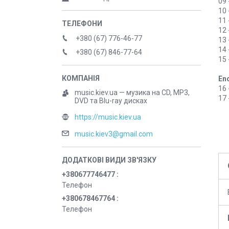
09 
10 
11 
12 
+380 (67) 776-46-77
13 
14 
+380 (67) 846-77-64
15 
En
16 
music.kiev.ua — музика на CD, MP3,
17 
DVD та Blu-ray дисках
https://music.kiev.ua
music.kiev3@gmail.com
+380677746477
Телефон
+380678467764
Телефон