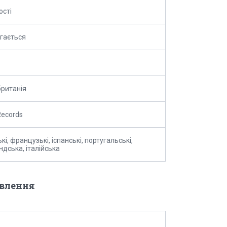
ості
гається
ританія
Records
кі, французькі, іспанські, португальські,
ндська, італійська
овлення