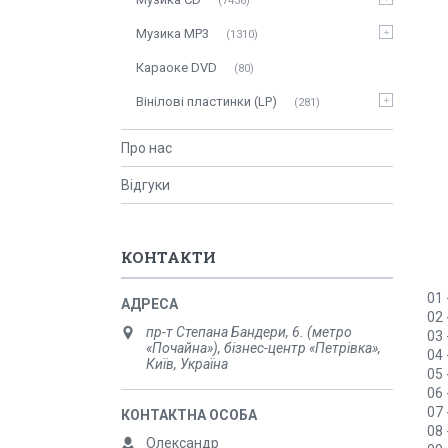
7436
Музика MP3
1310
Караоке DVD
80
Вінілові пластинки (LP)
281
Про нас
Відгуки
КОНТАКТИ
01 
02
пр-т Степана Бандери, 6. (метро
03 
«Почайна»), бізнес-центр «Петрівка»,
04 
Київ, Україна
05 
06 
07 
08 
Олександр