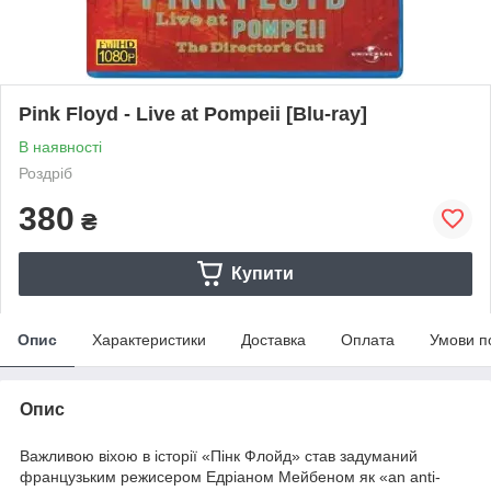
Pink Floyd - Live at Pompeii [Blu-ray]
В наявності
Роздріб
380
₴
Купити
Опис
Характеристики
Доставка
Оплата
Умови п
Опис
Важливою віхою в історії «Пінк Флойд» став задуманий
французьким режисером Едріаном Мейбеном як «an anti-