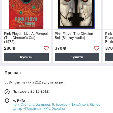
Pink Floyd - Live At Pompeii
Pink Floyd: The Division
Pink
(The Director's Cut)
Bell [Blu-ray Audio]
Rive
(1972)...
Editi
280
370
370
₴
₴
Купити
Купити
Про нас
88% позитивних з 212 відгуків за рік
Працює з 25.10.2012
м. Київ
пр-т Степана Бандери, 6. (метро «Почайна»), бізнес-
центр «Петрівка», Київ, Україна