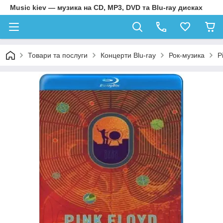
Music kiev — музика на CD, MP3, DVD та Blu-ray дисках
Товари та послуги
Концерти Blu-ray
Рок-музика
P