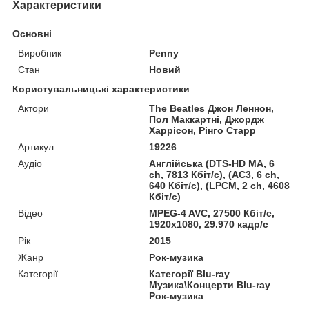
Характеристики
Основні
Виробник
Penny
Стан
Новий
Користувальницькі характеристики
Актори
The Beatles Джон Леннон,
Пол Маккартні, Джордж
Харрісон, Рінго Старр
Артикул
19226
Аудіо
Англійська (DTS-HD MA, 6
ch, 7813 Кбіт/с), (AC3, 6 ch,
640 Кбіт/с), (LPCM, 2 ch, 4608
Кбіт/с)
Відео
MPEG-4 AVC, 27500 Кбіт/с,
1920x1080, 29.970 кадр/с
Рік
2015
Жанр
Рок-музика
Категорії
Категорії Blu-ray
Музика\Концерти Blu-ray
Рок-музика