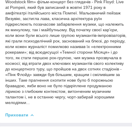
Woodstock film» фільм-концерт без глядачів - Pink Floyd: Live
at Pompeii, який був записаний в жовтні 1971 року в
амфітеатрі італійського міста Помпеї. Мальовничий пейзаж
Везувію, застигла лава, класична архітектура руїн
підкреслюють позачасове забарвлення музики, що належить
як минулому, так і майбутньому. Від початку своєї кар'єри,
коли вони були всього лише групою музикантів-імпровізаторів,
які грали психоделічний рок, заснований на блюзі, до періоду,
коли кожен журналіст помилково називав їх «електронними
рокерами»; від всюдисущої «Темної сторони Місяця» і до
того, як стати першою рок-групою, чия музика прозвучала в
космосі; від втрати двох ключових музикантів свого колективу
до концертного туру, що пройшов на двох сотнях стадіонів -
«Пінк Флойд» завжди був більшим, кращим і сміливішим за
інших. Таке прагнення охопити нове було б порожньою
бравадою, якби воно не було підкріплене продуманою
лірикою з глибоким контекстом, витонченим музичним
талантом і, не в останню чергу, чорт-забирай хорошими
мелодіями...
Приховати