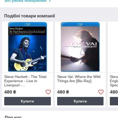
Всі умови повернення
Подібні товари компанії
Steve Hackett - The Total
Steve Vai: Where the Wild
Stev
Experience - Live in
Things Are [Blu-Ray]
Engl
Liverpool -...
Spec
Hamm
480
480
480
₴
₴
Купити
Купити
Про нас