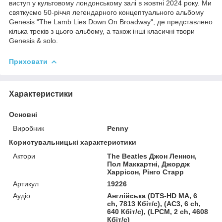
виступ у культовому лондонському залі в жовтні 2024 року. Ми
святкуємо 50-річчя легендарного концептуального альбому
Genesis "The Lamb Lies Down On Broadway", де представлено
кілька треків з цього альбому, а також інші класичні твори
Genesis & solo.
Приховати
Характеристики
Основні
Виробник
Penny
Користувальницькі характеристики
Актори
The Beatles Джон Леннон,
Пол Маккартні, Джордж
Харрісон, Рінго Старр
Артикул
19226
Аудіо
Англійська (DTS-HD MA, 6
ch, 7813 Кбіт/с), (AC3, 6 ch,
640 Кбіт/с), (LPCM, 2 ch, 4608
Кбіт/с)