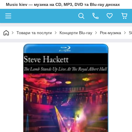
Music kiev — музика на CD, MP3, DVD та Blu-ray дисках
Товари та послуги
Концерти Blu-ray
Рок-музика
S