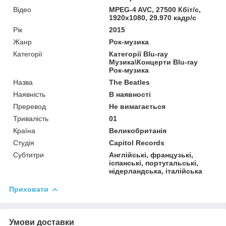
Відео
MPEG-4 AVC, 27500 Кбіт/с,
1920x1080, 29.970 кадр/с
Рік
2015
Жанр
Рок-музика
Категорії
Категорії Blu-ray
Музика\Концерти Blu-ray
Рок-музика
Назва
The Beatles
Наявність
В наявності
Преревод
Не вимагається
Тривалість
01
Країна
Великобританія
Студія
Capitol Records
Субтитри
Англійські, французькі,
іспанські, португальські,
нідерландська, італійська
Приховати
Умови доставки