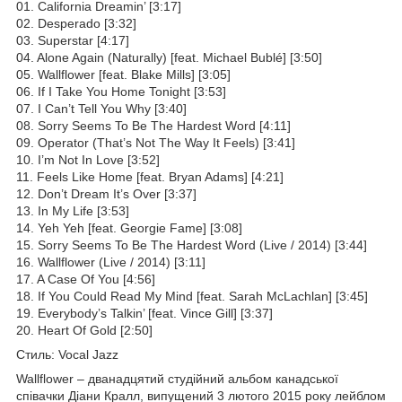
01. California Dreamin’ [3:17]
02. Desperado [3:32]
03. Superstar [4:17]
04. Alone Again (Naturally) [feat. Michael Bublé] [3:50]
05. Wallflower [feat. Blake Mills] [3:05]
06. If I Take You Home Tonight [3:53]
07. I Can’t Tell You Why [3:40]
08. Sorry Seems To Be The Hardest Word [4:11]
09. Operator (That’s Not The Way It Feels) [3:41]
10. I’m Not In Love [3:52]
11. Feels Like Home [feat. Bryan Adams] [4:21]
12. Don’t Dream It’s Over [3:37]
13. In My Life [3:53]
14. Yeh Yeh [feat. Georgie Fame] [3:08]
15. Sorry Seems To Be The Hardest Word (Live / 2014) [3:44]
16. Wallflower (Live / 2014) [3:11]
17. A Case Of You [4:56]
18. If You Could Read My Mind [feat. Sarah McLachlan] [3:45]
19. Everybody’s Talkin’ [feat. Vince Gill] [3:37]
20. Heart Of Gold [2:50]
Стиль: Vocal Jazz
Wallflower – дванадцятий студійний альбом канадської
співачки Діани Кралл, випущений 3 лютого 2015 року лейблом