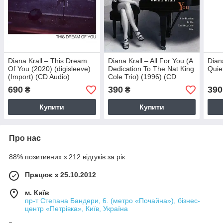
Diana Krall – This Dream
Diana Krall – All For You (A
Dian
Of You (2020) (digisleeve)
Dedication To The Nat King
Quie
(Import) (CD Audio)
Cole Trio) (1996) (CD
Audio)
690
390
390
₴
₴
Купити
Купити
Про нас
88% позитивних з 212 відгуків за рік
Працює з 25.10.2012
м. Київ
пр-т Степана Бандери, 6. (метро «Почайна»), бізнес-
центр «Петрівка», Київ, Україна