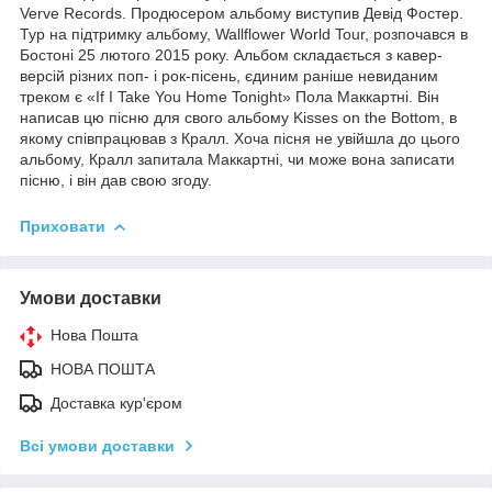
Verve Records. Продюсером альбому виступив Девід Фостер.
Тур на підтримку альбому, Wallflower World Tour, розпочався в
Бостоні 25 лютого 2015 року. Альбом складається з кавер-
версій різних поп- і рок-пісень, єдиним раніше невиданим
треком є «If I Take You Home Tonight» Пола Маккартні. Він
написав цю пісню для свого альбому Kisses on the Bottom, в
якому співпрацював з Кралл. Хоча пісня не увійшла до цього
альбому, Кралл запитала Маккартні, чи може вона записати
пісню, і він дав свою згоду.
Приховати
Умови доставки
Нова Пошта
НОВА ПОШТА
Доставка кур'єром
Всі умови доставки