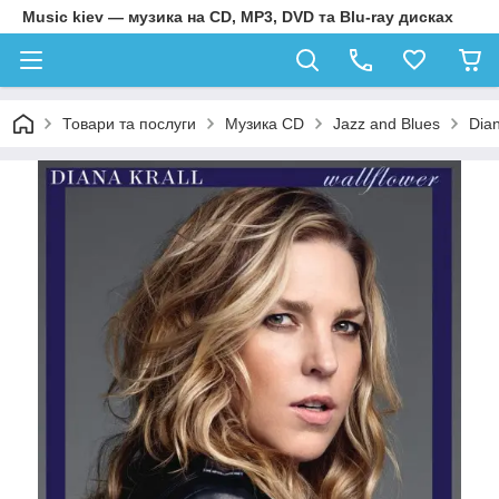
Music kiev — музика на CD, MP3, DVD та Blu-ray дисках
Товари та послуги
Музика CD
Jazz and Blues
Dian