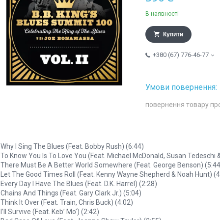
В наявності
Купити
+380 (67) 776-46-77
повернення товару пр
 Why I Sing The Blues (Feat. Bobby Rush) (6:44)
 To Know You Is To Love You (Feat. Michael McDonald, Susan Tedeschi &
 There Must Be A Better World Somewhere (Feat. George Benson) (5:44
 Let The Good Times Roll (Feat. Kenny Wayne Shepherd & Noah Hunt) (4
 Every Day I Have The Blues (Feat. D.K. Harrel) (2:28)
 Chains And Things (Feat. Gary Clark Jr.) (5:04)
 Think It Over (Feat. Train, Chris Buck) (4:02)
 I’ll Survive (Feat. Keb’ Mo’) (2:42)