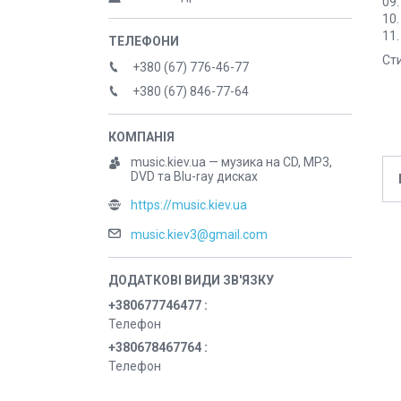
09.
10.
11.
Сти
+380 (67) 776-46-77
+380 (67) 846-77-64
music.kiev.ua — музика на CD, MP3,
DVD та Blu-ray дисках
https://music.kiev.ua
music.kiev3@gmail.com
+380677746477
Телефон
+380678467764
Телефон