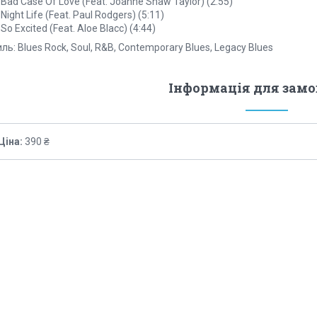
 Bad Case Of Love (Feat. Joanne Shaw Taylor) (2:55)
 Night Life (Feat. Paul Rodgers) (5:11)
 So Excited (Feat. Aloe Blacc) (4:44)
ль: Blues Rock, Soul, R&B, Contemporary Blues, Legacy Blues
Інформація для зам
Ціна:
390 ₴