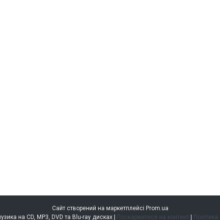
Сайт створений на маркетплейсі
Prom.ua
music.kiev.ua — музика на CD, MP3, DVD та Blu-ray дисках |
Поскаржитися на контент
|
Політика