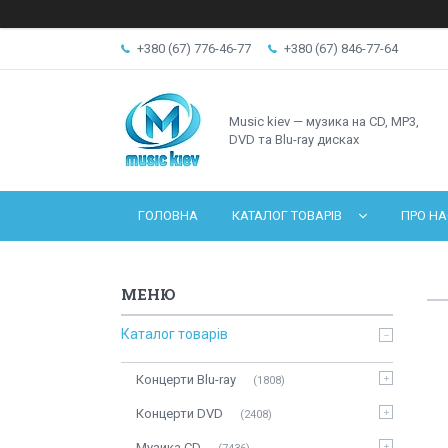
+380 (67) 776-46-77
+380 (67) 846-77-64
Music kiev — музика на CD, MP3,
DVD та Blu-ray дисках
ГОЛОВНА
КАТАЛОГ ТОВАРІВ
ПРО НА
Каталог товарів
Концерти Blu-ray
1808
Концерти DVD
2408
Музика CD