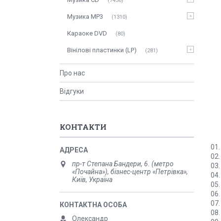
7436
Музика MP3
1310
Караоке DVD
80
Вінілові пластинки (LP)
281
Про нас
Відгуки
КОНТАКТИ
01.
02.
пр-т Степана Бандери, 6. (метро
03.
«Почайна»), бізнес-центр «Петрівка»,
04.
Київ, Україна
05.
06.
07.
08.
Олександр