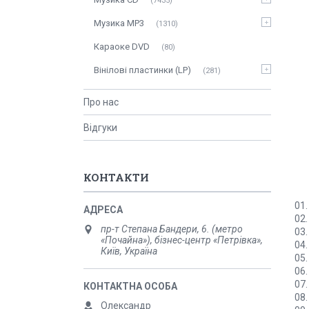
7435
Музика MP3
1310
Караоке DVD
80
Вінілові пластинки (LP)
281
Про нас
Відгуки
КОНТАКТИ
01.
02.
пр-т Степана Бандери, 6. (метро
03.
«Почайна»), бізнес-центр «Петрівка»,
04.
Київ, Україна
05.
06.
07.
08.
Олександр