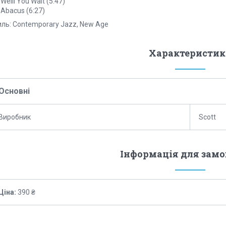
 Weill You Wait (5:47)
 Abacus (6:27)
иль: Contemporary Jazz, New Age
Характеристик
Основні
Виробник
Scott
Інформація для зам
Ціна:
390 ₴