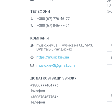
09.
10.
Ст
+380 (67) 776-46-77
+380 (67) 846-77-64
music.kiev.ua — музика на CD, MP3,
DVD та Blu-ray дисках
https://music.kiev.ua
music.kiev3@gmail.com
+380677746477
Телефон
+380678467764
Телефон