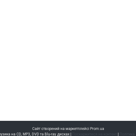
Сайт створений на маркетплейсі
Prom.ua
music.kiev.ua — музика на CD, MP3, DVD та Blu-ray дисках |
Поскаржитися на контент
|
Політика