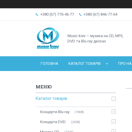
+380 (67) 776-46-77
+380 (67) 846-77-64
Music kiev — музика на CD, MP3,
DVD та Blu-ray дисках
ГОЛОВНА
КАТАЛОГ ТОВАРІВ
ПРО НА
Каталог товарів
Концерти Blu-ray
1808
Концерти DVD
2408
Музика CD