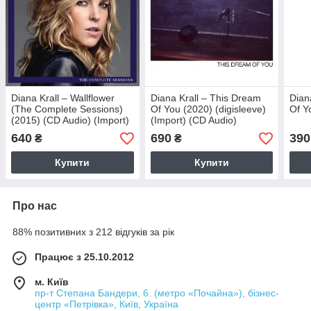
Diana Krall – Wallflower
Diana Krall – This Dream
Dian
(The Complete Sessions)
Of You (2020) (digisleeve)
Of Y
(2015) (CD Audio) (Import)
(Import) (CD Audio)
640
690
390
₴
₴
Купити
Купити
Про нас
88% позитивних з 212 відгуків за рік
Працює з 25.10.2012
м. Київ
пр-т Степана Бандери, 6. (метро «Почайна»), бізнес-
центр «Петрівка», Київ, Україна