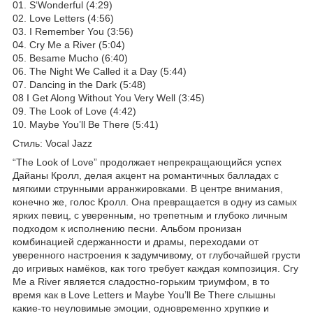
01. S‘Wonderful (4:29)
02. Love Letters (4:56)
03. I Remember You (3:56)
04. Cry Me a River (5:04)
05. Besame Mucho (6:40)
06. The Night We Called it a Day (5:44)
07. Dancing in the Dark (5:48)
08 I Get Along Without You Very Well (3:45)
09. The Look of Love (4:42)
10. Maybe You’ll Be There (5:41)
Стиль: Vocal Jazz
“The Look of Love” продолжает непрекращающийся успех
Дайаны Кролл, делая акцент на романтичных балладах с
мягкими струнными арранжировками. В центре внимания,
конечно же, голос Кролл. Она превращается в одну из самых
ярких певиц, с уверенным, но трепетным и глубоко личным
подходом к исполнению песни. Альбом пронизан
комбинацией сдержанности и драмы, переходами от
уверенного настроения к задумчивому, от глубочайшей грусти
до игривых намёков, как того требует каждая композиция. Cry
Me a River является сладостно-горьким триумфом, в то
время как в Love Letters и Maybe You’ll Be There слышны
какие-то неуловимые эмоции, одновременно хрупкие и