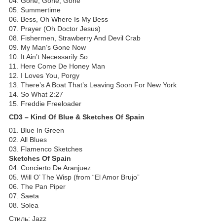
04. Gone, Gone, Gone
05. Summertime
06. Bess, Oh Where Is My Bess
07. Prayer (Oh Doctor Jesus)
08. Fishermen, Strawberry And Devil Crab
09. My Man’s Gone Now
10. It Ain’t Necessarily So
11. Here Come De Honey Man
12. I Loves You, Porgy
13. There’s A Boat That’s Leaving Soon For New York
14. So What 2:27
15. Freddie Freeloader
CD3 – Kind Of Blue & Sketches Of Spain
01. Blue In Green
02. All Blues
03. Flamenco Sketches
Sketches Of Spain
04. Concierto De Aranjuez
05. Will O’ The Wisp (from “El Amor Brujo”
06. The Pan Piper
07. Saeta
08. Solea
Стиль: Jazz