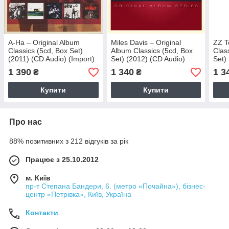
A-Ha – Original Album
Miles Davis – Original
ZZ T
Classics (5cd, Box Set)
Album Classics (5cd, Box
Clas
(2011) (CD Audio) (Import)
Set) (2012) (CD Audio)
Set)
(Import)
(Imp
1 390
1 340
1 3
₴
₴
Купити
Купити
Про нас
88% позитивних з 212 відгуків за рік
Працює з 25.10.2012
м. Київ
пр-т Степана Бандери, 6. (метро «Почайна»), бізнес-
центр «Петрівка», Київ, Україна
Контакти