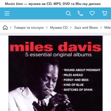
Music kiev — музика на CD, MP3, DVD та Blu-ray дисках
Товари та послуги
Музика CD
Jazz and Blues
Mile