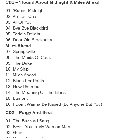
CD1 – ‘Round About Midnight & Miles Ahead
01. ‘Round Midnight
02. Ah-Leu-Cha
03. All Of You
04. Bye Bye Blackbird
05. Todd’s Delight
06. Dear Old Stockholm
Miles Ahead
07. Springsville
08. The Maids Of Cadiz
09. The Duke
10. My Ship
11. Miles Ahead
12. Blues For Pablo
13. New Rhumba
14. The Meaning Of The Blues
15. Lament
16. I Don’t Wanna Be Kissed (By Anyone But You)
CD2 – Porgy And Bess
01. The Buzzard Song
02. Bess, You Is My Woman Man
03. Gone