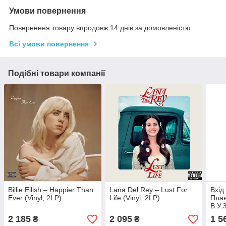
Умови повернення
Повернення товару впродовж 14 днів за домовленістю
Всі умови повернення
Подібні товари компанії
Billie Eilish – Happier Than
Lana Del Rey – Lust For
Вхід
Ever (Vinyl, 2LP)
Life (Vinyl, 2LP)
План
В.У.З
2 185
2 095
1 5
₴
₴