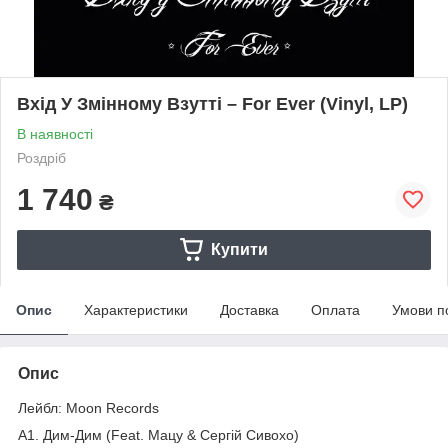
Вхід У Змінному Взутті – For Ever (Vinyl, LP)
В наявності
Роздріб
1 740
₴
Купити
Опис
Характеристики
Доставка
Оплата
Умови п
Опис
Лейбл: Moon Records
A1. Дим-Дим (Feat. Мацу & Сергій Сивохо)