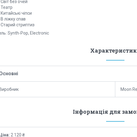
 Світ без очей
 Театр
 Китайські чіпси
 В ліжку спав
. Старий стриптиз
ль: Synth-Pop, Electronic
Характеристик
Основні
Виробник
Moon Re
Інформація для зам
Ціна:
2 120 ₴