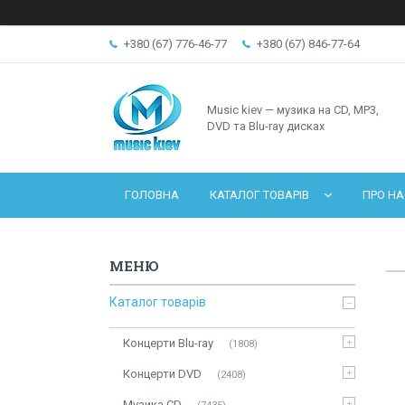
+380 (67) 776-46-77
+380 (67) 846-77-64
Music kiev — музика на CD, MP3,
DVD та Blu-ray дисках
ГОЛОВНА
КАТАЛОГ ТОВАРІВ
ПРО НА
Каталог товарів
Концерти Blu-ray
1808
Концерти DVD
2408
Музика CD