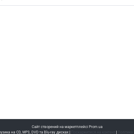
Сайт створений на маркетплейсі
Prom.ua
music.kiev.ua — музика на CD, MP3, DVD та Blu-ray дисках |
Поскаржитися на контент
|
Політика