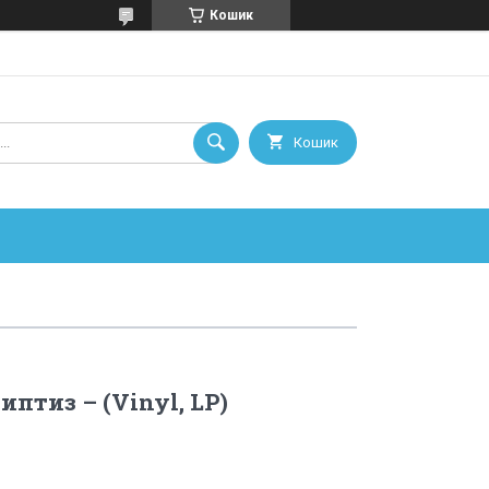
Кошик
Кошик
иптиз – (Vinyl, LP)