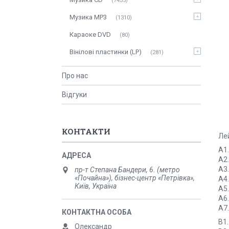
7435
Музика MP3
1310
Караоке DVD
80
Вінілові пластинки (LP)
281
Про нас
Відгуки
КОНТАКТИ
Ле
A1
A2.
A3.
пр-т Степана Бандери, 6. (метро
«Почайна»), бізнес-центр «Петрівка»,
A4.
Київ, Україна
A5
A6
A7
B1
Олександр