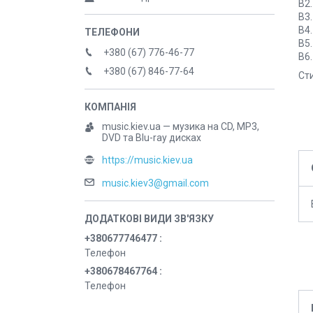
B2.
B3.
B4.
B5.
+380 (67) 776-46-77
B6
+380 (67) 846-77-64
Сти
music.kiev.ua — музика на CD, MP3,
DVD та Blu-ray дисках
https://music.kiev.ua
music.kiev3@gmail.com
+380677746477
Телефон
+380678467764
Телефон