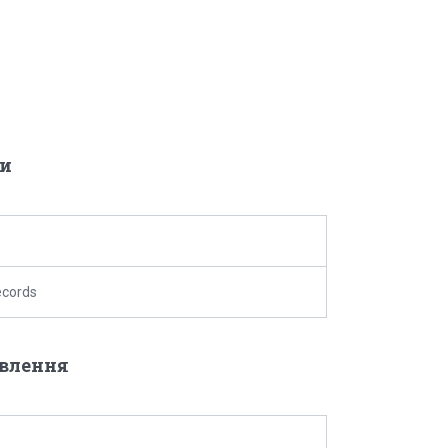
и
cords
овлення