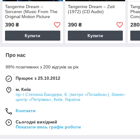
Tangerine Dream –
Tangerine Dream – Zeit
Tang
Sorcerer (Music From The
(1972) (CD Audio)
Phae
Original Motion Picture
Conc
Soundtrack) (1977) (CD
390
390
280
₴
₴
Audio)
Купити
Купити
Про нас
88% позитивних з 200 відгуків за рік
Працює з 25.10.2012
м. Київ
пр-т Степана Бандери, 6. (метро «Почайна»), бізнес-
центр «Петрівка», Київ, Україна
Контакти
Сьогодні вихідний
Показати весь графік роботи