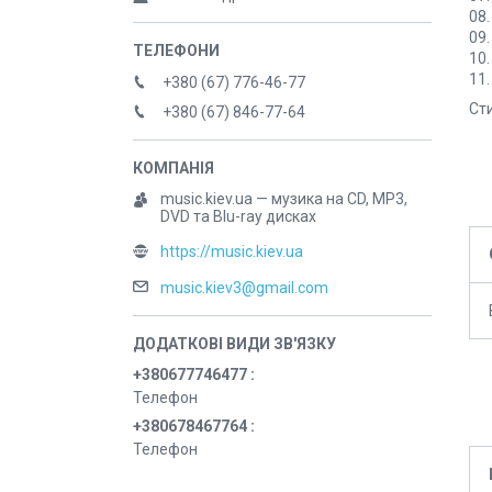
08.
09.
10.
11.
+380 (67) 776-46-77
Сти
+380 (67) 846-77-64
music.kiev.ua — музика на CD, MP3,
DVD та Blu-ray дисках
https://music.kiev.ua
music.kiev3@gmail.com
+380677746477
Телефон
+380678467764
Телефон