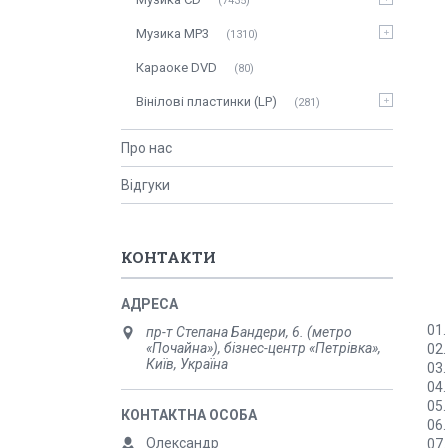
7435
Музика MP3
1310
Караоке DVD
80
Вінілові пластинки (LP)
281
Про нас
Відгуки
КОНТАКТИ
01.
пр-т Степана Бандери, 6. (метро
«Почайна»), бізнес-центр «Петрівка»,
02.
Київ, Україна
03.
04.
05.
06.
Олександр
07.