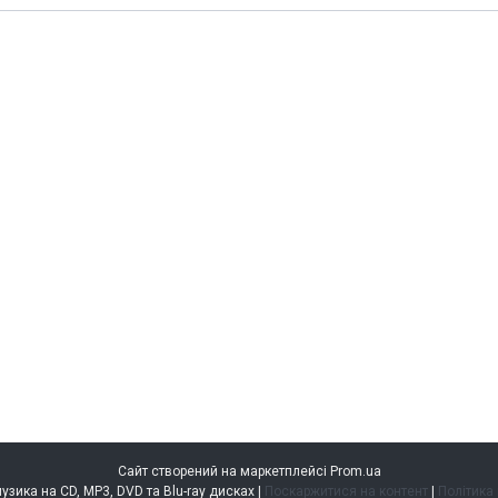
Сайт створений на маркетплейсі
Prom.ua
music.kiev.ua — музика на CD, MP3, DVD та Blu-ray дисках |
Поскаржитися на контент
|
Політика