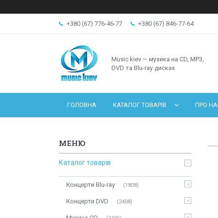
+380 (67) 776-46-77
+380 (67) 846-77-64
Music kiev — музика на CD, MP3,
DVD та Blu-ray дисках
ГОЛОВНА
КАТАЛОГ ТОВАРІВ
ПРО НА
Каталог товарів
Концерти Blu-ray
1808
Концерти DVD
2408
Музика CD