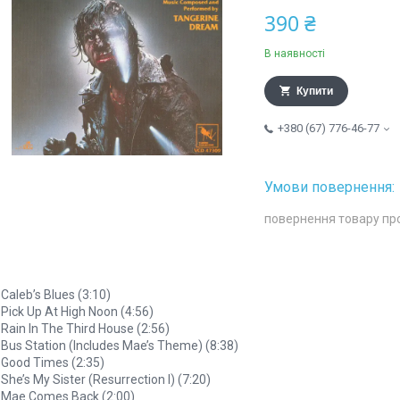
390 ₴
В наявності
Купити
+380 (67) 776-46-77
повернення товару пр
 Caleb’s Blues (3:10)
 Pick Up At High Noon (4:56)
 Rain In The Third House (2:56)
 Bus Station (Includes Mae’s Theme) (8:38)
 Good Times (2:35)
 She’s My Sister (Resurrection I) (7:20)
 Mae Comes Back (2:00)