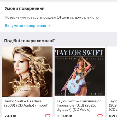
Умови повернення
Повернення товару впродовж 14 днів за домовленістю
Всі умови повернення
Подібні товари компанії
Taylor Swift – Fearless
Taylor Swift – Transmission
Taylo
(2008) (CD Audio) (Import)
Impossible (3cd) (2025,
(202
digipack) (CD Audio)
(CD 
(Import)
740
1 180
920
₴
₴