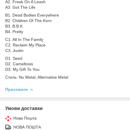
A2. Freak On A Leash
A3. Got The Life
B1. Dead Bodies Everywhere
B2. Children Of The Korn
B3. B.B.K.
B4. Pretty
C1. All In The Family
C2. Reclaim My Place
C3. Justin
D1. Seed
D2. Cameltosis
D3. My Gift To You
Стиль: Nu Metal, Alternative Metal
Приховати
Умови доставки
Нова Пошта
НОВА ПОШТА