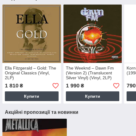
Ella Fitzgerald – Gold: The
The Weeknd – Dawn Fm
Korn
Original Classics (Vinyl,
(Version 2) (Translucent
(199
2LP)
Silver Vinyl) (Vinyl, 2LP)
1 810
1 990
790
₴
₴
Купити
Купити
Акційні пропозиції та новинки