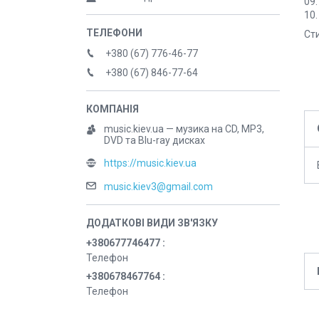
09.
10.
Сти
+380 (67) 776-46-77
+380 (67) 846-77-64
music.kiev.ua — музика на CD, MP3,
DVD та Blu-ray дисках
https://music.kiev.ua
music.kiev3@gmail.com
+380677746477
Телефон
+380678467764
Телефон