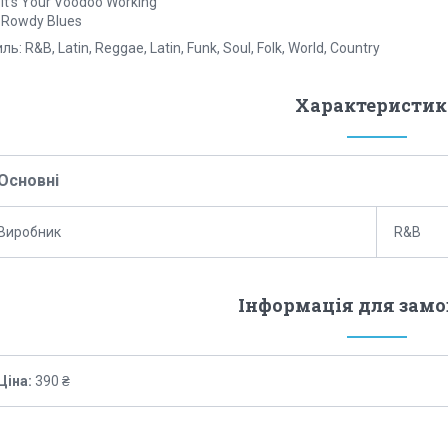
 It’s Your Voodoo Working
 Rowdy Blues
ль: R&B, Latin, Reggae, Latin, Funk, Soul, Folk, World, Country
Характеристик
Основні
Виробник
R&B
Інформація для зам
Ціна:
390 ₴