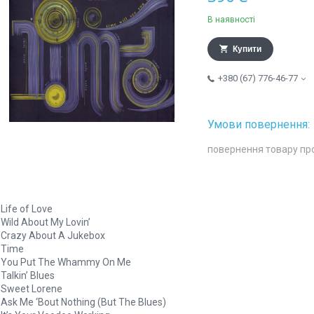
В наявності
Купити
+380 (67) 776-46-77
повернення товару пр
 Life of Love
 Wild About My Lovin’
 Crazy About A Jukebox
 Time
. You Put The Whammy On Me
 Talkin’ Blues
 Sweet Lorene
 Ask Me ‘Bout Nothing (But The Blues)