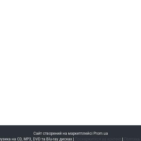
Сайт створений на маркетплейсі
Prom.ua
music.kiev.ua — музика на CD, MP3, DVD та Blu-ray дисках |
Поскаржитися на контент
|
Політика