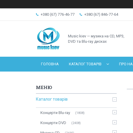
+380 (67) 776-46-77
+380 (67) 846-77-64
Music kiev — музика на CD, MP3,
DVD та Blu-ray дисках
ГОЛОВНА
КАТАЛОГ ТОВАРІВ
ПРО НА
Каталог товарів
Концерти Blu-ray
1808
Концерти DVD
2408
Музика CD