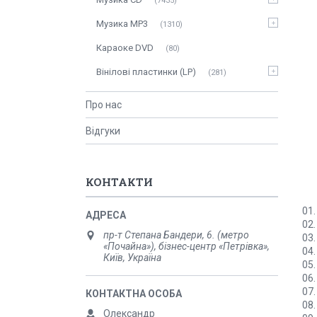
7435
Музика MP3
1310
Караоке DVD
80
Вінілові пластинки (LP)
281
Про нас
Відгуки
КОНТАКТИ
01.
02.
пр-т Степана Бандери, 6. (метро
03.
«Почайна»), бізнес-центр «Петрівка»,
04.
Київ, Україна
05
06.
07.
08.
Олександр