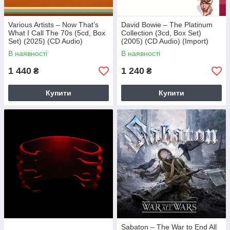
Various Artists – Now That’s
David Bowie – The Platinum
What I Call The 70s (5cd, Box
Collection (3cd, Box Set)
Set) (2025) (CD Audio)
(2005) (CD Audio) (Import)
(Import)
В наявності
В наявності
1 440
1 240
₴
₴
Купити
Купити
Sabaton – The War to End All