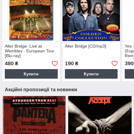
Alter Bridge: Live at
Alter Bridge [CD/mp3]
Yes 
Wembley - European Tour
(Exp
[Blu-ray]
Rema
(CD 
480
190
390
₴
₴
Купити
Купити
Акційні пропозиції та новинки