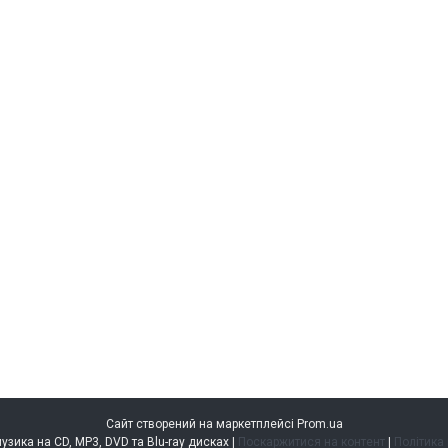
Сайт створений на маркетплейсі
Prom.ua
music.kiev.ua — музика на CD, MP3, DVD та Blu-ray дисках |
Поскаржитися на контент
|
Політика