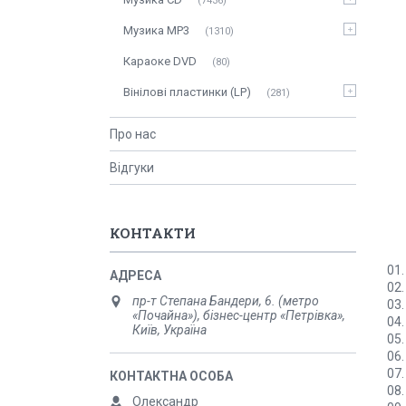
7436
Музика MP3
1310
Караоке DVD
80
Вінілові пластинки (LP)
281
Про нас
Відгуки
КОНТАКТИ
01.
02.
пр-т Степана Бандери, 6. (метро
03.
«Почайна»), бізнес-центр «Петрівка»,
04.
Київ, Україна
05.
06
07.
08.
Олександр