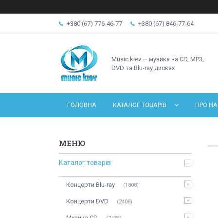
+380 (67) 776-46-77
+380 (67) 846-77-64
Music kiev — музика на CD, MP3,
DVD та Blu-ray дисках
ГОЛОВНА
КАТАЛОГ ТОВАРІВ
ПРО НА
Каталог товарів
Концерти Blu-ray
1808
Концерти DVD
2408
Музика CD