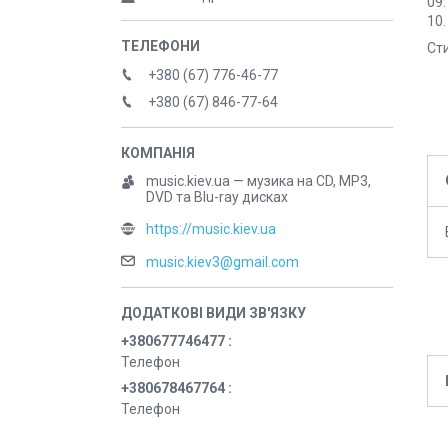
09.
10.
Сти
+380 (67) 776-46-77
+380 (67) 846-77-64
music.kiev.ua — музика на CD, MP3,
DVD та Blu-ray дисках
https://music.kiev.ua
music.kiev3@gmail.com
+380677746477
Телефон
+380678467764
Телефон