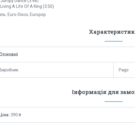
 Jumpy Dance (3:46)
 Living A Life Of A King (3:50)
ль: Euro-Disco, Europop
Характеристик
Основні
Виробник
Pago
Інформація для зам
Ціна:
390 ₴