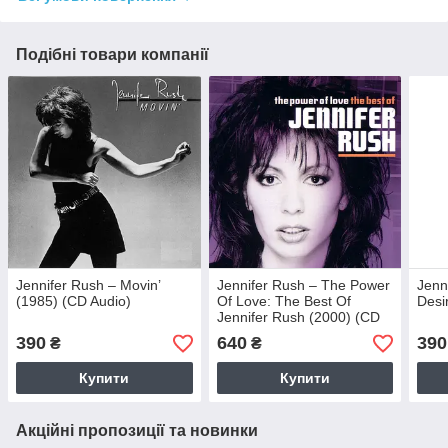
Подібні товари компанії
Jennifer Rush – Movin’
Jennifer Rush – The Power
Jenn
(1985) (CD Audio)
Of Love: The Best Of
Desi
Jennifer Rush (2000) (CD
Audio) (Import)
390
640
390
₴
₴
Купити
Купити
Акційні пропозиції та новинки