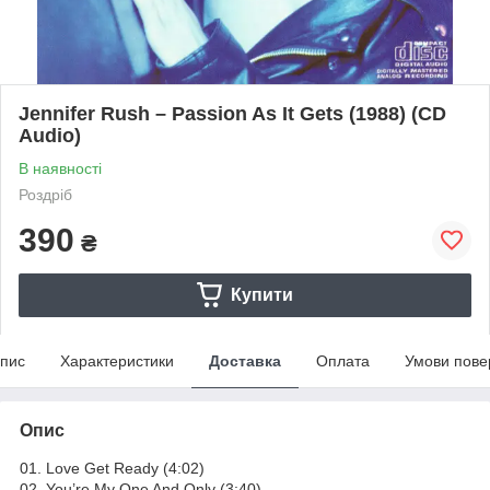
Jennifer Rush – Passion As It Gets (1988) (CD
Audio)
В наявності
Роздріб
390
₴
Купити
пис
Характеристики
Доставка
Оплата
Умови пове
Опис
01. Love Get Ready (4:02)
02. You’re My One And Only (3:40)