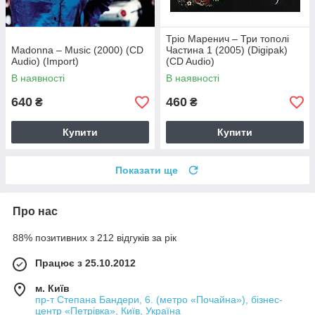
Тріо Маренич – Три тополі
Madonna – Music (2000) (CD
Частина 1 (2005) (Digipak)
Audio) (Import)
(CD Audio)
В наявності
В наявності
640
460
₴
₴
Купити
Купити
Показати ще
Про нас
88% позитивних з 212 відгуків за рік
Працює з 25.10.2012
м. Київ
пр-т Степана Бандери, 6. (метро «Почайна»), бізнес-
центр «Петрівка», Київ, Україна