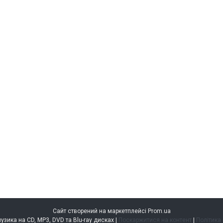
Сайт створений на маркетплейсі
Prom.ua
music.kiev.ua — музика на CD, MP3, DVD та Blu-ray дисках |
Поскаржитися на контент
|
Політика