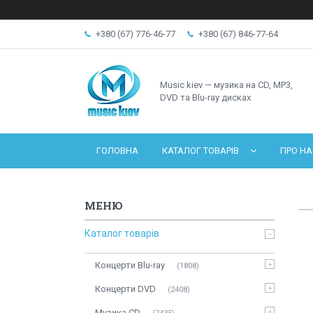
+380 (67) 776-46-77
+380 (67) 846-77-64
Music kiev — музика на CD, MP3,
DVD та Blu-ray дисках
ГОЛОВНА
КАТАЛОГ ТОВАРІВ
ПРО НА
Каталог товарів
Концерти Blu-ray
1808
Концерти DVD
2408
Музика CD