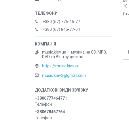
09.
10.
Сти
+380 (67) 776-46-77
+380 (67) 846-77-64
music.kiev.ua — музика на CD, MP3,
DVD та Blu-ray дисках
https://music.kiev.ua
music.kiev3@gmail.com
+380677746477
Телефон
+380678467764
Телефон