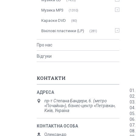
7435
Музика MP3
1310
Караоке DVD
80
Вінілові пластинки (LP)
281
Про нас
Відгуки
КОНТАКТИ
01.
02.
пр-т Степана Бандери, 6. (метро
03.
«Почайна»), бізнес-центр «Петрівка»,
04.
Київ, Україна
05.
06.
07.
08.
Олександр